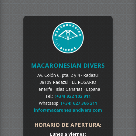
MACARONESIAN DIVERS
Av. Colón 6, pta. 2 y 4 ·
Radazul
38109 Radazul ·
EL ROSARIO
Tenerife ·
Islas Canarias · España
Tel.:
(+34) 922 102 911
Whatsapp:
(+34) 627 366 211
info@macaronesiandivers.com
HORARIO DE APERTURA:
Lunes a Viernes: