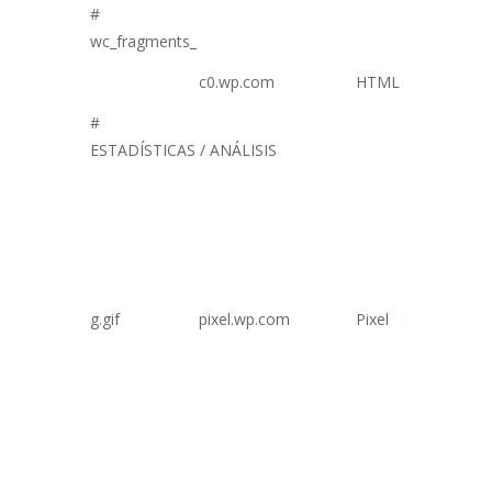
#
wc_fragments_
c0.wp.com
HTML
Session
#
ESTADÍSTICAS / ANÁLISIS
g.gif
pixel.wp.com
Pixel
Session