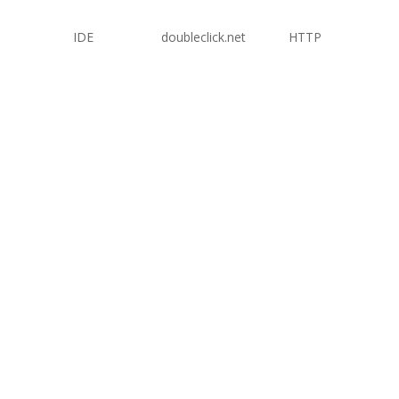
IDE
doubleclick.net
HTTP
1 año