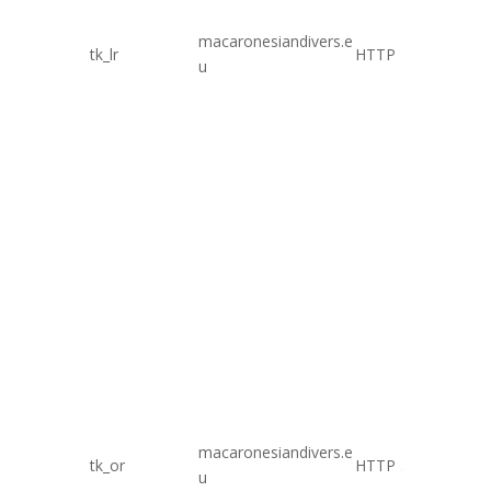
macaronesiandivers.e
tk_lr
HTTP
1 año
u
macaronesiandivers.e
tk_or
HTTP
5 años
u