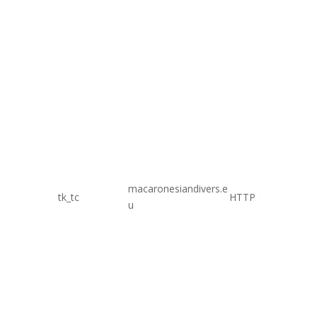
macaronesiandivers.e
tk_tc
HTTP
Session
u