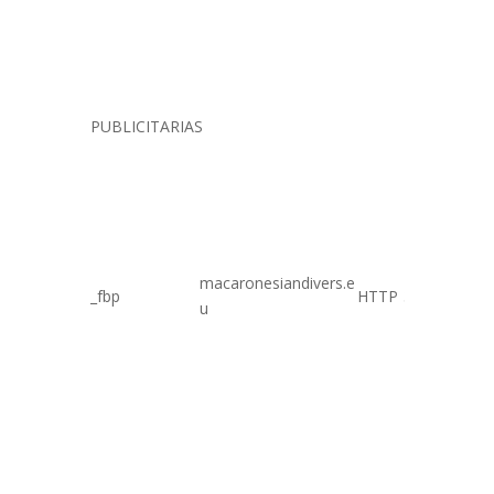
PUBLICITARIAS
macaronesiandivers.e
_fbp
HTTP
3 meses
u