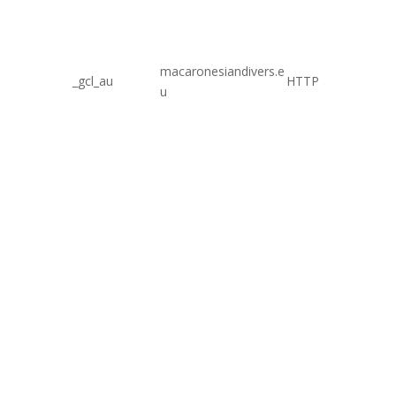
macaronesiandivers.e
_gcl_au
HTTP
3 meses
u