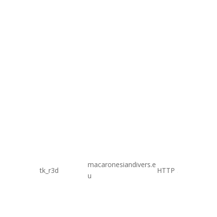
macaronesiandivers.e
tk_r3d
HTTP
3 días
u