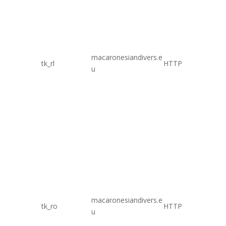
macaronesiandivers.e
tk_rl
HTTP
Session
u
macaronesiandivers.e
tk_ro
HTTP
Session
u