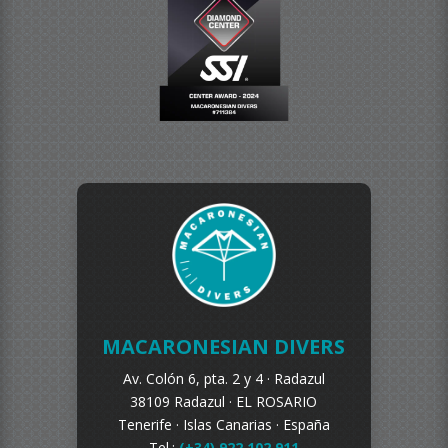
MACARONESIAN DIVERS
Av. Colón 6, pta. 2 y 4 ·
Radazul
38109 Radazul ·
EL ROSARIO
Tenerife ·
Islas Canarias · España
Tel.:
(+34) 922 102 911