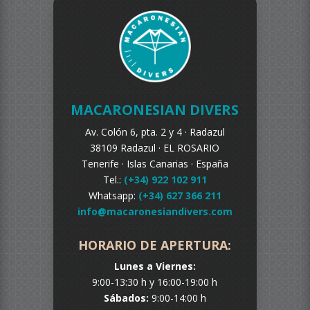
MACARONESIAN DIVERS
Av. Colón 6, pta. 2 y 4 ·
Radazul
38109 Radazul ·
EL ROSARIO
Tenerife ·
Islas Canarias · España
Tel.:
(+34) 922 102 911
Whatsapp:
(+34) 627 366 211
info@macaronesiandivers.com
HORARIO DE APERTURA:
Lunes a Viernes:
9:00-13:30 h y 16:00-19:00 h
Sábados:
9:00-14:00 h