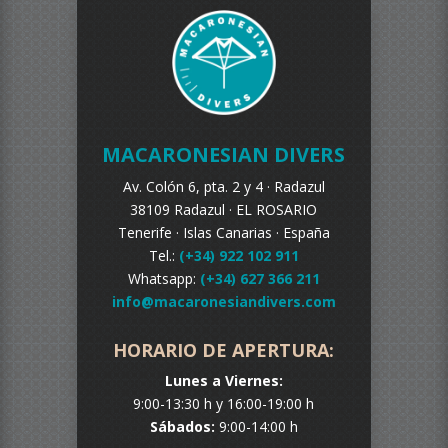
MACARONESIAN DIVERS
Av. Colón 6, pta. 2 y 4 ·
Radazul
38109 Radazul ·
EL ROSARIO
Tenerife ·
Islas Canarias · España
Tel.:
(+34) 922 102 911
Whatsapp:
(+34) 627 366 211
info@macaronesiandivers.com
HORARIO DE APERTURA:
Lunes a Viernes:
9:00-13:30 h y 16:00-19:00 h
Sábados:
9:00-14:00 h